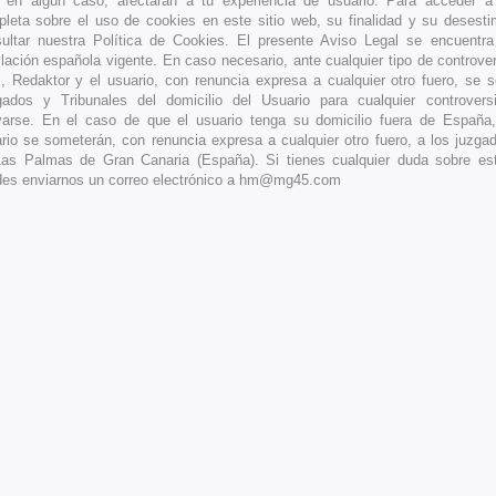
 en algún caso, afectarán a tu experiencia de usuario. Para acceder a 
leta sobre el uso de cookies en este sitio web, su finalidad y su desest
ultar nuestra Política de Cookies. El presente Aviso Legal se encuentr
slación española vigente. En caso necesario, ante cualquier tipo de controve
l, Redaktor y el usuario, con renuncia expresa a cualquier otro fuero, se 
ados y Tribunales del domicilio del Usuario para cualquier controvers
varse. En el caso de que el usuario tenga su domicilio fuera de España
rio se someterán, con renuncia expresa a cualquier otro fuero, a los juzgad
as Palmas de Gran Canaria (España). Si tienes cualquier duda sobre est
es enviarnos un correo electrónico a hm@mg45.com