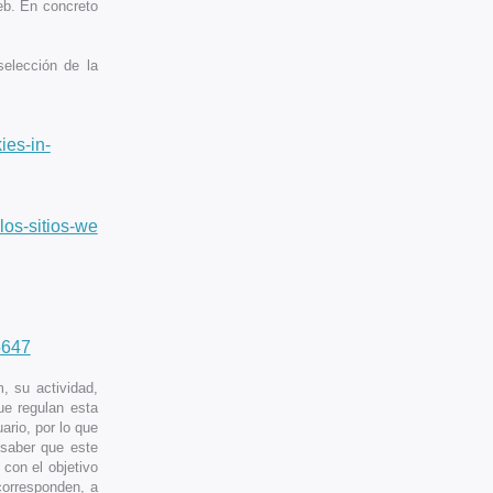
eb. En concreto
selección de la
ies-in-
-los-sitios-we
5647
, su actividad,
ue regulan esta
rio, por lo que
 saber que este
con el objetivo
 corresponden, a