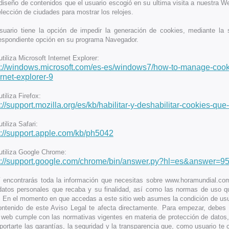
 diseño de contenidos que el usuario escogió en su ultima visita a nuestra W
elección de ciudades para mostrar los relojes.
suario tiene la opción de impedir la generación de cookies, mediante la 
espondiente opción en su programa Navegador.
 utiliza Microsoft Internet Explorer:
p://windows.microsoft.com/es-es/windows7/how-to-manage-cook
ernet-explorer-9
utiliza Firefox:
p://support.mozilla.org/es/kb/habilitar-y-deshabilitar-cookies-que
utiliza Safari:
p://support.apple.com/kb/ph5042
 utiliza Google Chrome:
p://support.google.com/chrome/bin/answer.py?hl=es&answer=9
 encontrarás toda la información que necesitas sobre www.horamundial.com
datos personales que recaba y su finalidad, así como las normas de uso q
 En el momento en que accedas a este sitio web asumes la condición de usua
ontenido de este Aviso Legal te afecta directamente. Para empezar, debes
o web cumple con las normativas vigentes en materia de protección de datos, 
portarte las garantías, la seguridad y la transparencia que, como usuario te