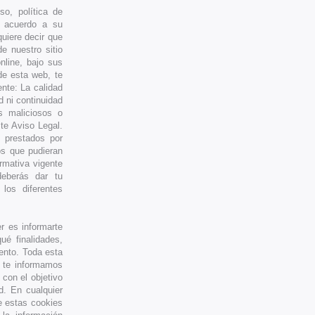
so, política de
de acuerdo a su
quiere decir que
e nuestro sitio
nline, bajo sus
de esta web, te
nte: La calidad
d ni continuidad
s maliciosos o
ste Aviso Legal.
os prestados por
os que pudieran
rmativa vigente
deberás dar tu
los diferentes
er es informarte
é finalidades,
ento. Toda esta
o te informamos
 con el objetivo
d. En cualquier
e estas cookies