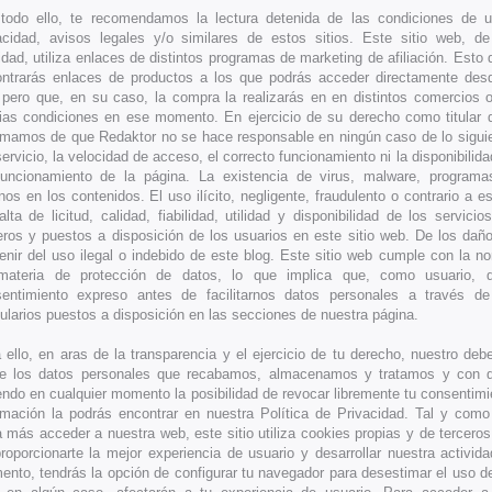
todo ello, te recomendamos la lectura detenida de las condiciones de u
acidad, avisos legales y/o similares de estos sitios. Este sitio web, 
lidad, utiliza enlaces de distintos programas de marketing de afiliación. Esto 
ntrarás enlaces de productos a los que podrás acceder directamente desd
pero que, en su caso, la compra la realizarás en en distintos comercios o
ias condiciones en ese momento. En ejercicio de su derecho como titular 
rmamos de que Redaktor no se hace responsable en ningún caso de lo siguie
servicio, la velocidad de acceso, el correcto funcionamiento ni la disponibilida
uncionamiento de la página. La existencia de virus, malware, programa
nos en los contenidos. El uso ilícito, negligente, fraudulento o contrario a e
alta de licitud, calidad, fiabilidad, utilidad y disponibilidad de los servici
eros y puestos a disposición de los usuarios en este sitio web. De los dañ
enir del uso ilegal o indebido de este blog. Este sitio web cumple con la no
materia de protección de datos, lo que implica que, como usuario, 
entimiento expreso antes de facilitarnos datos personales a través de 
ularios puestos a disposición en las secciones de nuestra página.
 ello, en aras de la transparencia y el ejercicio de tu derecho, nuestro deb
e los datos personales que recabamos, almacenamos y tratamos y con qu
endo en cualquier momento la posibilidad de revocar libremente tu consentimi
rmación la podrás encontrar en nuestra Política de Privacidad. Tal y com
 más acceder a nuestra web, este sitio utiliza cookies propias y de terceros
roporcionarte la mejor experiencia de usuario y desarrollar nuestra activida
nto, tendrás la opción de configurar tu navegador para desestimar el uso d