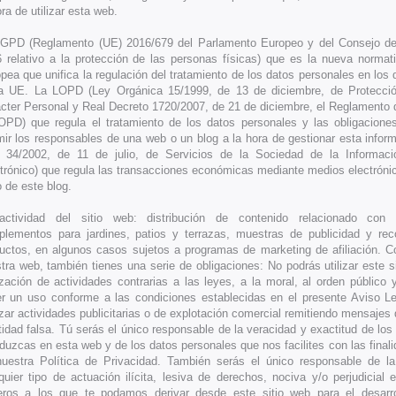
ora de utilizar esta web.
GPD (Reglamento (UE) 2016/679 del Parlamento Europeo y del Consejo de 
 relativo a la protección de las personas físicas) que es la nueva normat
pea que unifica la regulación del tratamiento de los datos personales en los 
a UE. La LOPD (Ley Orgánica 15/1999, de 13 de diciembre, de Protecci
cter Personal y Real Decreto 1720/2007, de 21 de diciembre, el Reglamento d
OPD) que regula el tratamiento de los datos personales y las obligacio
ir los responsables de una web o un blog a la hora de gestionar esta infor
 34/2002, de 11 de julio, de Servicios de la Sociedad de la Informac
trónico) que regula las transacciones económicas mediante medios electróni
 de este blog.
actividad del sitio web: distribución de contenido relacionado con
lementos para jardines, patios y terrazas, muestras de publicidad y re
uctos, en algunos casos sujetos a programas de marketing de afiliación. 
tra web, también tienes una serie de obligaciones: No podrás utilizar este s
ización de actividades contrarias a las leyes, a la moral, al orden público 
r un uso conforme a las condiciones establecidas en el presente Aviso L
izar actividades publicitarias o de explotación comercial remitiendo mensajes 
tidad falsa. Tú serás el único responsable de la veracidad y exactitud de lo
oduzcas en esta web y de los datos personales que nos facilites con las final
uestra Política de Privacidad. También serás el único responsable de la
quier tipo de actuación ilícita, lesiva de derechos, nociva y/o perjudicial 
eros a los que te podamos derivar desde este sitio web para el desarro