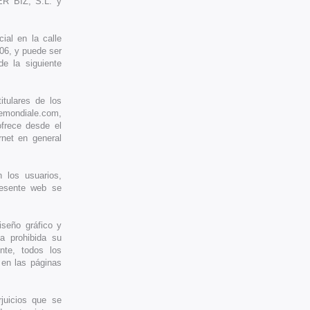
ER BIZ, S.L. y
al en la calle
06, y puede ser
de la siguiente
ulares de los
emondiale.com,
rece desde el
rnet en general
 los usuarios,
resente web se
iseño gráfico y
a prohibida su
nte, todos los
 en las páginas
uicios que se