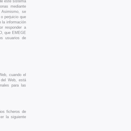
 de este sistema
sonas mediante
. Asimismo, se
 perjuicio que
 la información
or responder a
LICO, que EMEGE
s usuarios de
 Web, cuando el
s del Web, está
nales para las
ños ficheros de
r la siguiente