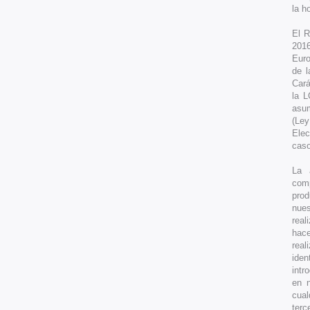
la h
El R
2016
Euro
de l
Cará
la L
asum
(Ley
Elec
caso
La 
comp
prod
nues
real
hace
real
iden
intr
en n
cual
terc