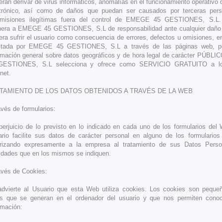
eran derivar de virus informáticos, anomalías en el funcionamiento operativo
ctrónico, así como de daños que puedan ser causados por terceras per
romisiones ilegítimas fuera del control de EMEGE 45 GESTIONES, S.L
era a EMEGE 45 GESTIONES, S.L de responsabilidad ante cualquier daño o
era sufrir el usuario como consecuencia de errores, defectos u omisiones, en
ilitada por EMEGE 45 GESTIONES, S.L a través de las páginas web, p
rmación general sobre datos geográficos y de hora legal de carácter PÚB
GESTIONES, S.L selecciona y ofrece como SERVICIO GRATUITO a lo
rnet.
TAMIENTO DE LOS DATOS OBTENIDOS A TRAVÉS DE LA WEB
avés de formularios:
perjuicio de lo previsto en lo indicado en cada uno de los formularios del
rio facilite sus datos de carácter personal en alguno de los formulario
orizando expresamente a la empresa al tratamiento de sus Datos Perso
lidades que en los mismos se indiquen.
avés de Cookies:
dvierte al Usuario que esta Web utiliza cookies. Los cookies son peque
s que se generan en el ordenador del usuario y que nos permiten conoce
rmación: