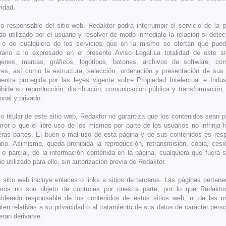
vidad.
 responsable del sitio web, Redaktor podrá interrumpir el servicio de la 
do utilizado por el usuario y resolver de modo inmediato la relación si dete
o de cualquiera de los servicios que en la mismo se ofertan que pued
rario a lo expresado en el presente Aviso Legal.La totalidad de este si
enes, marcas, gráficos, logotipos, botones, archivos de software, co
res, así como la estructura, selección, ordenación y presentación de sus
entra protegida por las leyes vigente sobre Propiedad Intelectual e Indus
ibida su reproducción, distribución, comunicación pública y transformación,
onal y privado.
 titular de este sitio web, Redaktor no garantiza que los contenidos sean pr
rror o que el libre uso de los mismos por parte de los usuarios no infrinja 
eras partes. El buen o mal uso de esta página y de sus contenidos es resp
rio. Asimismo, queda prohibida la reproducción, retransmisión, copia, cesió
l o parcial, de la información contenida en la página, cualquiera que fuera s
o utilizado para ello, sin autorización previa de Redaktor.
 sitio web incluye enlaces o links a sitios de terceros. Las páginas pertene
eros no son objeto de controles por nuestra parte, por lo que Redakto
iderado responsable de los contenidos de estos sitios web, ni de las 
ten relativas a su privacidad o al tratamiento de sus datos de carácter pers
eran derivarse.