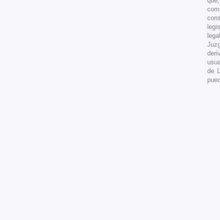
que,
comp
cons
legi
lega
Juzg
deri
usua
de L
pued