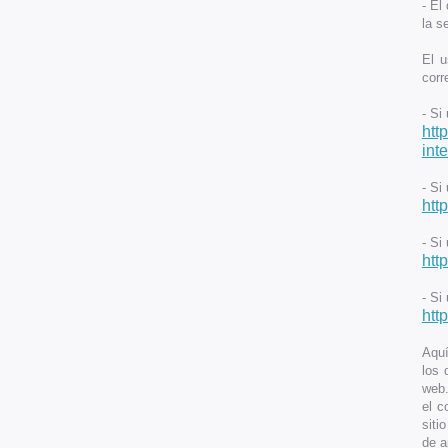
- El
la s
El u
corr
- Si
htt
int
- Si 
htt
- Si 
htt
- Si
htt
Aquí
los 
web.
el c
siti
de a