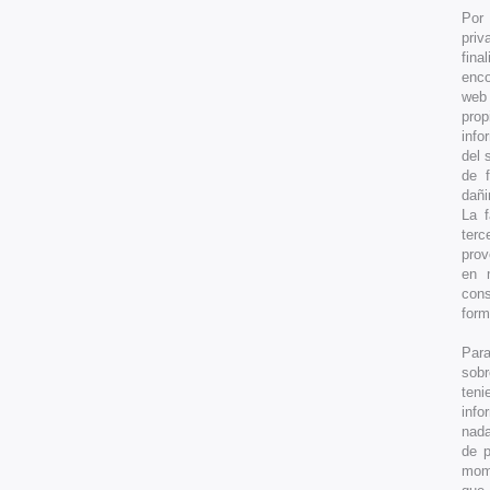
Por 
priv
fina
enco
web 
prop
info
del 
de f
dañi
La f
terc
prov
en 
cons
form
Para
sobr
teni
info
nada
de p
mome