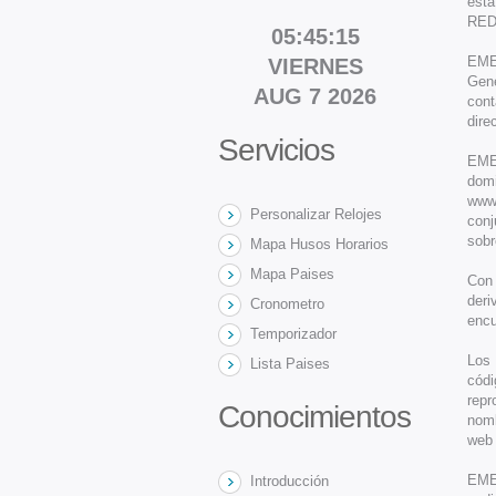
esta
RED
05:45:16
EMEG
VIERNES
Gene
AUG 7 2026
cont
dire
Servicios
EME
domi
www
Personalizar Relojes
conj
sobr
Mapa Husos Horarios
Mapa Paises
Con
deri
Cronometro
encu
Temporizador
Los 
Lista Paises
cód
repr
Conocimientos
nomb
web 
EME
Introducción