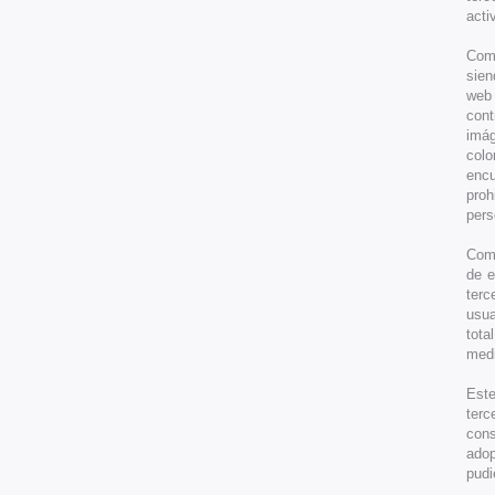
acti
Como
sien
web 
cont
imág
colo
encu
proh
pers
Como
de e
terc
usua
tota
medi
Este
terc
cons
adop
pudi