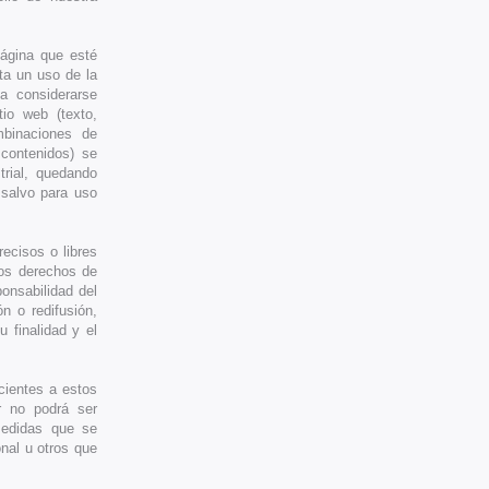
página que esté
cta un uso de la
a considerarse
tio web (texto,
mbinaciones de
 contenidos) se
trial, quedando
 salvo para uso
ecisos o libres
los derechos de
onsabilidad del
n o redifusión,
u finalidad y el
cientes a estos
r no podrá ser
medidas que se
onal u otros que