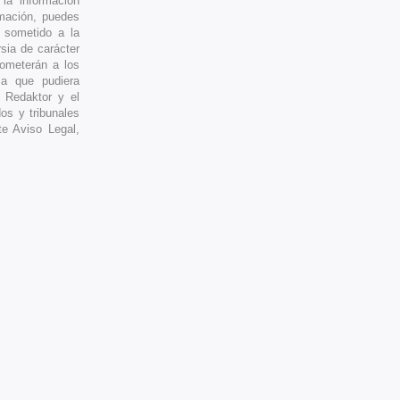
la información
imación, puedes
a sometido a la
rsia de carácter
someterán a los
ia que pudiera
, Redaktor y el
os y tribunales
e Aviso Legal,