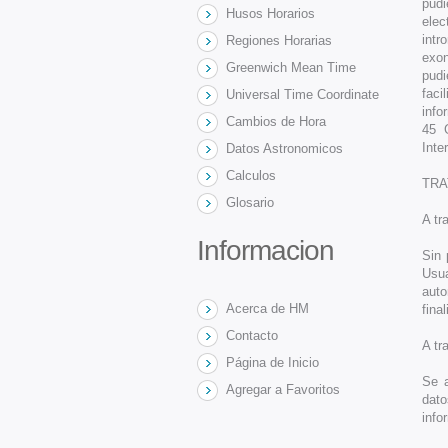
pudi
Husos Horarios
ele
int
Regiones Horarias
exon
Greenwich Mean Time
pudi
fac
Universal Time Coordinate
info
Cambios de Hora
45 
Inte
Datos Astronomicos
Calculos
TRA
Glosario
A tr
Informacion
Sin 
Usua
aut
Acerca de HM
fina
Contacto
A tr
Página de Inicio
Se a
Agregar a Favoritos
dato
info