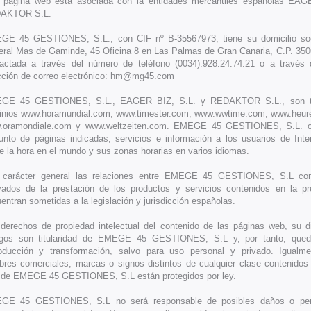
 página web está asociada con la entidades mercantiles españolas EAG
AKTOR S.L.
E 45 GESTIONES, S.L., con CIF nº B-35567973, tiene su domicilio soci
ral Mas de Gaminde, 45 Oficina 8 en Las Palmas de Gran Canaria, C.P. 350
actada a través del número de teléfono (0034).928.24.74.21 o a través 
cción de correo electrónico: hm@mg45.com
GE 45 GESTIONES, S.L., EAGER BIZ, S.L. y REDAKTOR S.L., son tit
nios www.horamundial.com, www.timester.com, www.wwtime.com, www.heur
.oramondiale.com y www.weltzeiten.com. EMEGE 45 GESTIONES, S.L. of
unto de páginas indicadas, servicios e información a los usuarios de Inte
e la hora en el mundo y sus zonas horarias en varios idiomas.
 carácter general las relaciones entre EMEGE 45 GESTIONES, S.L con
vados de la prestación de los productos y servicios contenidos en la p
entran sometidas a la legislación y jurisdicción españolas.
derechos de propiedad intelectual del contenido de las páginas web, su d
igos son titularidad de EMEGE 45 GESTIONES, S.L y, por tanto, qued
oducción y transformación, salvo para uso personal y privado. Igualme
res comerciales, marcas o signos distintos de cualquier clase contenidos
de EMEGE 45 GESTIONES, S.L están protegidos por ley.
GE 45 GESTIONES, S.L no será responsable de posibles daños o perj